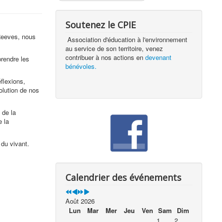
Soutenez le CPIE
 Reeves, nous
Association d'éducation à l'environnement
au service de son territoire, venez
contribuer à nos actions en
devenant
prendre les
bénévoles.
flexions,
olution de nos
 de la
e la
 du vivant.
Calendrier des événements
Août 2026
Lun
Mar
Mer
Jeu
Ven
Sam
Dim
1
2