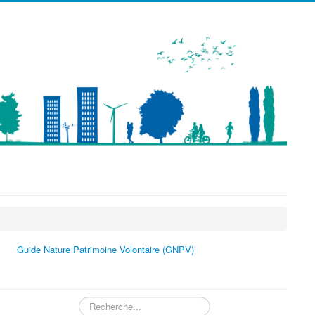
précédente
précédent
suivante
suivant
Guide Nature Patrimoine Volontaire (GNPV)
Rechercher