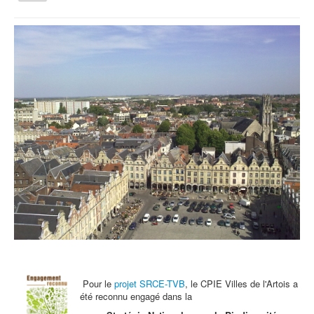
la
navigation
Vous êtes ici :
Accueil
Nous fêtions la science à Cité Nature
Qui sommes nous ?
Activités tout public
Animations et éducation
Accompagnement du territoire et ingénierie
Espace Info Energie
Guide Nature Patrimoine Volontaire (GNPV)
Centre de Ressources du Territoire (CRT)
Contact
Bienvenue dans Mon Jardin au Naturel (BMJN)
Pour le
projet SRCE-TVB
, le CPIE Villes de l'Artois a
été reconnu engagé dans la