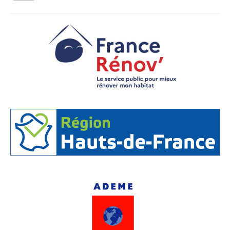
la
navigation
Vous êtes ici :
Accueil
Espace Info Energie
Articles et fiches techniques
Qui sommes nous ?
Activités tout public
Animations et éducation
Accompagnement du territoire et ingénierie
Espace Info Energie
Guide Nature Patrimoine Volontaire (GNPV)
Centre de Ressources du Territoire (CRT)
Contact
Bienvenue dans Mon Jardin au Naturel (BMJN)