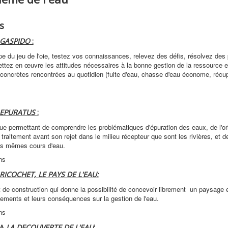
s
GASPIDO
:
ipe du jeu de l'oie, testez vos connaissances, relevez des défis, résolvez de
ttez en œuvre les attitudes nécessaires à la bonne gestion de la ressource e
 concrètes rencontrées au quotidien (fuite d'eau, chasse d'eau économe, récup
EPURATUS
:
e permettant de comprendre les problématiques d'épuration des eaux, de l'ori
 traitement avant son rejet dans le milieu récepteur que sont les rivières, et d
es mêmes cours d'eau.
ns
RICOCHET, LE PAYS DE L'EAU:
t de construction qui donne la possibilité de concevoir librement un paysage e
ments et leurs conséquences sur la gestion de l'eau.
ns
 A
LA DECOUVERTE DE L'EAU
: