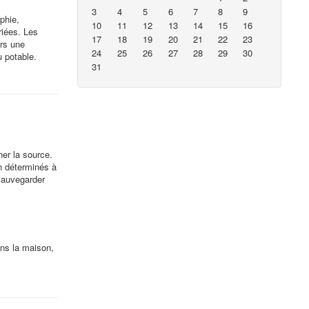
3
4
5
6
7
8
9
phie,
10
11
12
13
14
15
16
riées. Les
17
18
19
20
21
22
23
ers une
24
25
26
27
28
29
30
u potable.
31
her la source.
en déterminés à
sauvegarder
ns la maison,