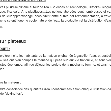
ail pluridisciplinaire autour de l'eau.Sciences et Technologie, Histoire-Géogra
que, Français, Arts plastiques...Les notions abordées sont nombreuses et va
s de leur apprentissage, découvrent entre autres par l'expérimentation, à trav
che scientifique, le cycle naturel de l'eau, la production et la distribution d'ea
ns
sur plateaux
OUET :
sorcière incite les habitants de la maison enchantée à gaspiller l'eau, et asséc
avisés ont bien compris la menace qui pèse sur leur vie tranquille, et sont bi
stes économes, afin de déjouer les projets de la méchante femme, et ainsi, 
ien.
s la maison :
ndre conscience des quantités d'eau consommées selon chaque utilisation da
 de "devinettes".