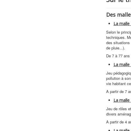
Des malle
La malle
Selon le princ
techniques. Me
des situations
de pluie...).
De 7 à 77 ans
La malle
Jeu pédagogiqu
pollution à son
vie habitant c
A partir de 7 a
La malle
Jeu de rôles e
divers aménage
A partir de 4 a
La malle