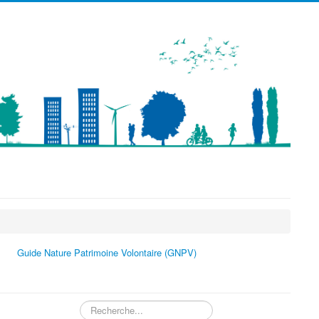
précédente
précédent
suivante
suivant
Guide Nature Patrimoine Volontaire (GNPV)
Rechercher