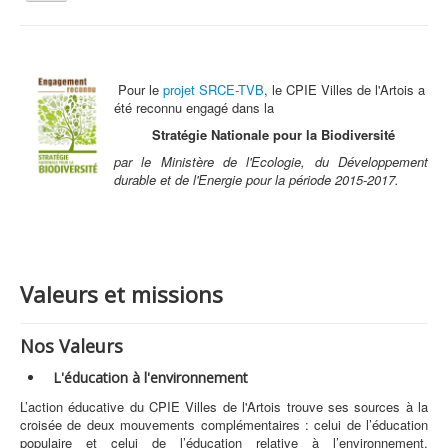
la
navigation
Vous êtes ici :
Accueil
Qui sommes nous ?
Valeurs et missions
Pour le
projet SRCE-TVB
, le CPIE Villes de l'Artois a
été reconnu engagé dans la
Qui sommes nous ?
Stratégie Nationale pour la Biodiversité
Activités tout public
par le Ministère de l'Ecologie, du Développement
Animations et éducation
durable et de l'Energie pour la période 2015-2017.
Accompagnement du territoire et ingénierie
Espace Info Energie
Guide Nature Patrimoine Volontaire (GNPV)
Valeurs et missions
Centre de Ressources du Territoire (CRT)
Nos Valeurs
Contact
L'éducation à l'environnement
Bienvenue dans Mon Jardin au Naturel (BMJN)
L’action éducative du CPIE Villes de l'Artois trouve ses sources à la
croisée de deux mouvements complémentaires : celui de l’éducation
populaire et celui de l’éducation relative à l’environnement.