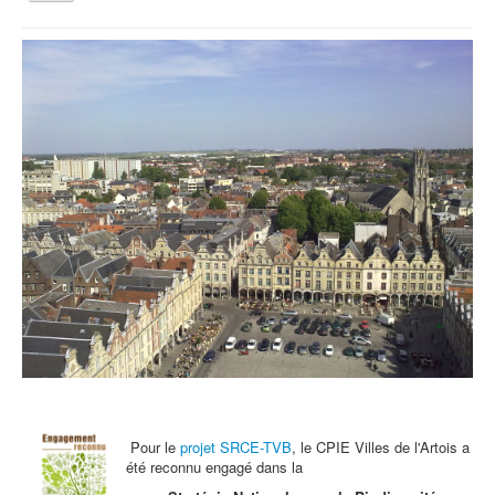
la
navigation
Vous êtes ici :
Accueil
Agenda
Mon jardin et vous...
Qui sommes nous ?
Activités tout public
Animations et éducation
Accompagnement du territoire et ingénierie
Espace Info Energie
Guide Nature Patrimoine Volontaire (GNPV)
Centre de Ressources du Territoire (CRT)
Contact
Bienvenue dans Mon Jardin au Naturel (BMJN)
Pour le
projet SRCE-TVB
, le CPIE Villes de l'Artois a
été reconnu engagé dans la