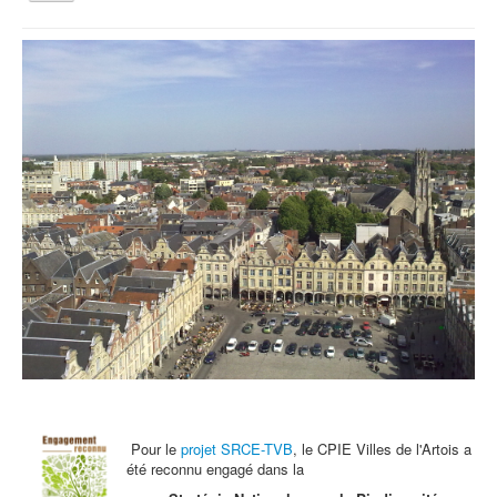
la
navigation
Vous êtes ici :
Accueil
Sensibilisation aux économies d’eau et d’énergie
Qui sommes nous ?
Activités tout public
Animations et éducation
Accompagnement du territoire et ingénierie
Espace Info Energie
Guide Nature Patrimoine Volontaire (GNPV)
Centre de Ressources du Territoire (CRT)
Contact
Bienvenue dans Mon Jardin au Naturel (BMJN)
Pour le
projet SRCE-TVB
, le CPIE Villes de l'Artois a
été reconnu engagé dans la