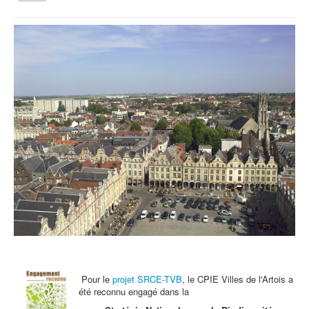
la
navigation
Vous êtes ici :
Accueil
En quête de déplacements 2017
Qui sommes nous ?
Activités tout public
Animations et éducation
Accompagnement du territoire et ingénierie
Espace Info Energie
Guide Nature Patrimoine Volontaire (GNPV)
Centre de Ressources du Territoire (CRT)
Contact
Bienvenue dans Mon Jardin au Naturel (BMJN)
Pour le
projet SRCE-TVB
, le CPIE Villes de l'Artois a
été reconnu engagé dans la