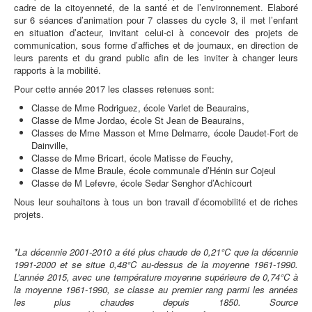
cadre de la citoyenneté, de la santé et de l’environnement. Elaboré
sur 6 séances d’animation pour 7 classes du cycle 3, il met l’enfant
en situation d’acteur, invitant celui-ci à concevoir des projets de
communication, sous forme d’affiches et de journaux, en direction de
leurs parents et du grand public afin de les inviter à changer leurs
rapports à la mobilité.
Pour cette année 2017 les classes retenues sont:
Classe de Mme Rodriguez, école Varlet de Beaurains,
Classe de Mme Jordao, école St Jean de Beaurains,
Classes de Mme Masson et Mme Delmarre, école Daudet-Fort de
Dainville,
Classe de Mme Bricart, école Matisse de Feuchy,
Classe de Mme Braule, école communale d’Hénin sur Cojeul
Classe de M Lefevre, école Sedar Senghor d’Achicourt
Nous leur souhaitons à tous un bon travail d’écomobilité et de riches
projets.
*La décennie 2001-2010 a été plus chaude de 0,21°C que la décennie
1991-2000 et se situe 0,48°C au-dessus de la moyenne 1961-1990.
L’année 2015, avec une température moyenne supérieure de 0,74°C à
la moyenne 1961-1990, se classe au premier rang parmi les années
les plus chaudes depuis 1850. Source