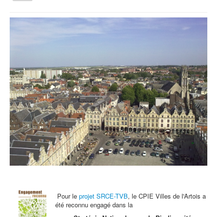
la
navigation
Vous êtes ici :
Accueil
Archives - Actu
Fête de la nature 2018
Qui sommes nous ?
Activités tout public
Animations et éducation
Accompagnement du territoire et ingénierie
Espace Info Energie
Guide Nature Patrimoine Volontaire (GNPV)
Centre de Ressources du Territoire (CRT)
Contact
Bienvenue dans Mon Jardin au Naturel (BMJN)
Pour le
projet SRCE-TVB
, le CPIE Villes de l'Artois a
été reconnu engagé dans la