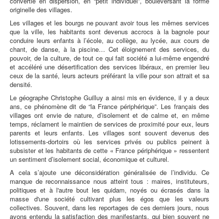
convertie en dispersion, en “petit individuel”, bouleversant la forme
originelle des villages.
Les villages et les bourgs ne pouvant avoir tous les mêmes services
que la ville, les habitants sont devenus accrocs à la bagnole pour
conduire leurs enfants à l’école, au collège, au lycée, aux cours de
chant, de danse, à la piscine… Cet éloignement des services, du
pouvoir, de la culture, de tout ce qui fait société a lui-même engendré
et accéléré une désertification des services libéraux, en premier lieu
ceux de la santé, leurs acteurs préférant la ville pour son attrait et sa
densité.
Le géographe Christophe Guilluy a ainsi mis en évidence, il y a deux
ans, ce phénomène dit de “la France périphérique”. Les français des
villages ont envie de nature, d’isolement et de calme et, en même
temps, réclament le maintien de services de proximité pour eux, leurs
parents et leurs enfants. Les villages sont souvent devenus des
lotissements-dortoirs où les services privés ou publics peinent à
subsister et les habitants de cette « France périphérique » ressentent
un sentiment d’isolement social, économique et culturel.
A cela s’ajoute une déconsidération généralisée de l’individu. Ce
manque de reconnaissance nous atteint tous : maires, instituteurs,
politiques et à l'autre bout les quidam, noyés ou écrasés dans la
masse d'une société cultivant plus les égos que les valeurs
collectives. Souvent, dans les reportages de ces derniers jours, nous
avons entendu la satisfaction des manifestants, qui bien souvent ne