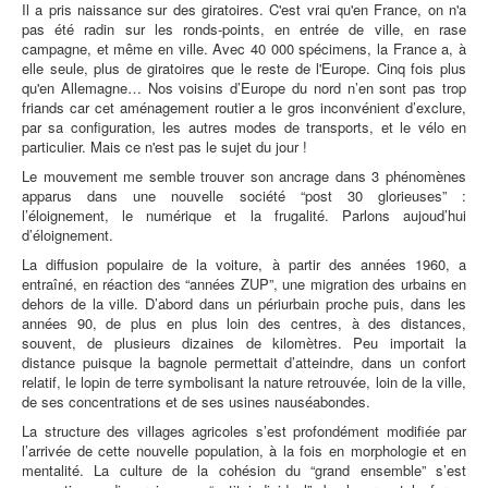
Il a pris naissance sur des giratoires. C'est vrai qu'en France, on n'a
pas été radin sur les ronds-points, en entrée de ville, en rase
campagne, et même en ville. Avec 40 000 spécimens, la France a, à
elle seule, plus de giratoires que le reste de l'Europe. Cinq fois plus
qu'en Allemagne… Nos voisins d’Europe du nord n’en sont pas trop
friands car cet aménagement routier a le gros inconvénient d’exclure,
par sa configuration, les autres modes de transports, et le vélo en
particulier. Mais ce n'est pas le sujet du jour !
Le mouvement me semble trouver son ancrage dans 3 phénomènes
apparus dans une nouvelle société “post 30 glorieuses” :
l’éloignement, le numérique et la frugalité. Parlons aujoud’hui
d’éloignement.
La diffusion populaire de la voiture, à partir des années 1960, a
entraîné, en réaction des “années ZUP”, une migration des urbains en
dehors de la ville. D’abord dans un périurbain proche puis, dans les
années 90, de plus en plus loin des centres, à des distances,
souvent, de plusieurs dizaines de kilomètres. Peu importait la
distance puisque la bagnole permettait d’atteindre, dans un confort
relatif, le lopin de terre symbolisant la nature retrouvée, loin de la ville,
de ses concentrations et de ses usines nauséabondes.
La structure des villages agricoles s’est profondément modifiée par
l’arrivée de cette nouvelle population, à la fois en morphologie et en
mentalité. La culture de la cohésion du “grand ensemble” s’est