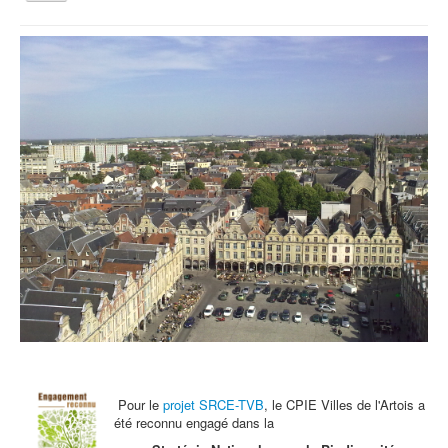
la
navigation
Vous êtes ici :
Accueil
Archives - Actu
Edito de décembre
Qui sommes nous ?
Activités tout public
Animations et éducation
Accompagnement du territoire et ingénierie
Espace Info Energie
Guide Nature Patrimoine Volontaire (GNPV)
Centre de Ressources du Territoire (CRT)
Contact
Bienvenue dans Mon Jardin au Naturel (BMJN)
Pour le
projet SRCE-TVB
, le CPIE Villes de l'Artois a
été reconnu engagé dans la