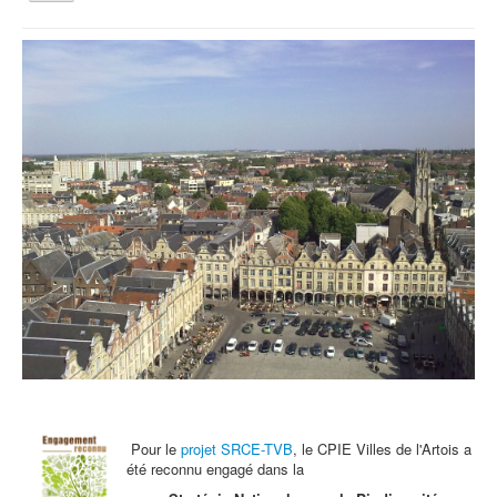
la
navigation
Vous êtes ici :
Accueil
Archives - Actu
Réaliser des économies d'énergie ?
Qui sommes nous ?
Activités tout public
Animations et éducation
Accompagnement du territoire et ingénierie
Espace Info Energie
Guide Nature Patrimoine Volontaire (GNPV)
Centre de Ressources du Territoire (CRT)
Contact
Bienvenue dans Mon Jardin au Naturel (BMJN)
Pour le
projet SRCE-TVB
, le CPIE Villes de l'Artois a
été reconnu engagé dans la