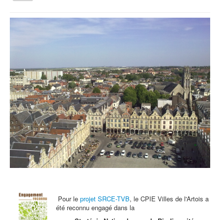
la
navigation
Vous êtes ici :
Accueil
Archives - Actu
Edito d'octobre
Qui sommes nous ?
Activités tout public
Animations et éducation
Accompagnement du territoire et ingénierie
Espace Info Energie
Guide Nature Patrimoine Volontaire (GNPV)
Centre de Ressources du Territoire (CRT)
Contact
Bienvenue dans Mon Jardin au Naturel (BMJN)
Pour le
projet SRCE-TVB
, le CPIE Villes de l'Artois a
été reconnu engagé dans la