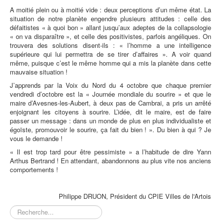
A moitié plein ou à moitié vide : deux perceptions d’un même état. La
situation de notre planète engendre plusieurs attitudes : celle des
défaitistes « à quoi bon » allant jusqu’aux adeptes de la collapsologie
« on va disparaître », et celle des positivistes, parfois angéliques. On
trouvera des solutions disent-ils : « l’homme a une intelligence
supérieure qui lui permettra de se tirer d’affaires ». A voir quand
même, puisque c’est le même homme qui a mis la planète dans cette
mauvaise situation !
J’apprends par la Voix du Nord du 4 octobre que chaque premier
vendredi d’octobre est la « Journée mondiale du sourire » et que le
maire d’Avesnes-les-Aubert, à deux pas de Cambrai, a pris un arrêté
enjoignant les citoyens à sourire. L’idée, dit le maire, est de faire
passer un message : dans un monde de plus en plus individualiste et
égoïste, promouvoir le sourire, ça fait du bien ! ». Du bien à qui ? Je
vous le demande !
« Il est trop tard pour être pessimiste » a l’habitude de dire Yann
Arthus Bertrand ! En attendant, abandonnons au plus vite nos anciens
comportements !
Philippe DRUON, Président du CPIE Villes de l'Artois
Rechercher