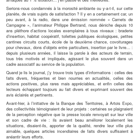
Serions-nous condamnés à la morosité ambiante ou y-a-t-il, sur cette
planète, de vrais sujets de satisfaction ? Il y en a certainement car, un
peu avant, à la radio, dans une émission nommée « Carnets de
Campagne », l’animateur Philippe Bertrand, nous déniche depuis 10
ans pléthore d’actions locales exemplaires à tous niveaux : braderie
d’insertion, habitat coopératif, toilettes publiques écologiques, petites
cantines circuits courts, école de la deuxième chance, covoiturages
pour chevaux, dons d’objets entre particuliers, insertion par le livre… :
depuis plusieurs années, il laisse la parole à des acteurs de terrain,
tous très motivés et impliqués, agissant le plus souvent dans un
cadre associatif au service de la population.
Quand je lis le journal, j’y trouve trois types d’informations : celles des
faits divers, fréquentes et bien nourries en actualités, celles des
actions positives, plus rares mais appréciables, et enfin celles des
lecteurs échappant toujours au fait divers et exprimant souvent des
avis éclairés et pertinents.
Avant-hier, à l’initiative de la Banque des Territoires, à Artois Expo,
des collectivités témoignaient de leur projets : certaines se plaignaient
de la perception négative que la presse locale renvoyait sur leur ville
et son cadre de vie : ils avaient beau améliorer localement les
situations, disaient-ils, apporter de la qualité, rendre leur ville plus
aimable, quelques articles incendiaires de faits divers suffisaient à
anéantir leurs efforts.