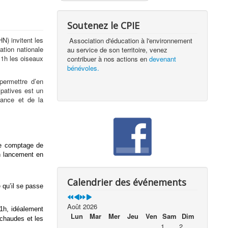
Soutenez le CPIE
N) invitent les
Association d'éducation à l'environnement
ation nationale
au service de son territoire, venez
 1h les oiseaux
contribuer à nos actions en
devenant
bénévoles.
permettre d’en
ipatives est un
sance et de la
le comptage de
on lancement en
Calendrier des événements
e qu’il se passe
Août 2026
1h, idéalement
Lun
Mar
Mer
Jeu
Ven
Sam
Dim
 chaudes et les
1
2