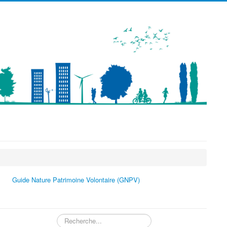
précédente
précédent
suivante
suivant
Guide Nature Patrimoine Volontaire (GNPV)
Rechercher