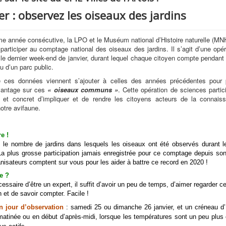
er : observez les oiseaux des jardins
e année consécutive, la LPO et le Muséum national d’Histoire naturelle (MNH
participer au comptage national des oiseaux des jardins. Il s’agit d’une opér
 le dernier week-end de janvier, durant lequel chaque citoyen compte pendant
u d’un parc public.
ces données viennent s’ajouter à celles des années précédentes pour 
vantage sur ces
« oiseaux communs »
. Cette opération de sciences partic
et concret d’impliquer et de rendre les citoyens acteurs de la connais
notre avifaune.
e !
 le nombre de jardins dans lesquels les oiseaux ont été observés durant 
La plus grosse participation jamais enregistrée pour ce comptage depuis s
nisateurs comptent sur vous pour les aider à battre ce record en 2020 !
re ?
cessaire d’être un expert, il suffit d’avoir un peu de temps, d’aimer regarder c
 et de savoir compter. Facile !
n jour d’observation
: samedi 25 ou dimanche 26 janvier, et un créneau d’
matinée ou en début d’après-midi, lorsque les températures sont un peu plus