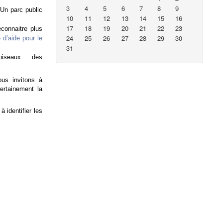
3
4
5
6
7
8
9
 Un parc public
10
11
12
13
14
15
16
17
18
19
20
21
22
23
econnaitre plus
24
25
26
27
28
29
30
e d’aide pour le
31
oiseaux des
ous invitons à
ertainement la
 identifier les