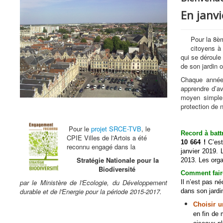
En janvi
Pour la 8èm
citoyens à 
qui se déroule
de son jardin o
Chaque année 
apprendre d’a
moyen simple 
protection de 
Pour le
projet SRCE-TVB
, le
Record à battr
CPIE Villes de l'Artois a été
10 664 !
C’est
reconnu engagé dans la
janvier 2019. 
Stratégie Nationale pour la
2013. Les orga
Biodiversité
Comment fai
par le Ministère de l'Ecologie, du Développement
Il n’est pas né
durable et de l'Energie pour la période 2015-2017.
dans son jardin
Choisir u
en fin de 