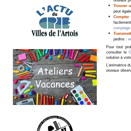
oiseaux pl
Trouver u
peut égale
Compter e
facilement
comptage
Transme
jardins :
w
Pour tout pro
consulter le
G
solution à vot
L’animatrice d
oiseaux obser