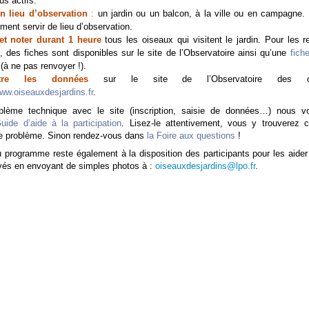
us actifs.
n lieu d’observation
:
un jardin ou un balcon, à la ville ou en campagne.
ment servir de lieu d’observation.
t noter durant 1 heure
tous les oiseaux qui visitent le jardin. Pour les r
, des fiches sont disponibles sur le site de l’Observatoire ainsi qu’une
fich
(
à ne pas renvoyer !
).
ttre les données
sur le site de l’Observatoire des 
ww.oiseauxdesjardins.fr
.
blème technique avec le site (inscription, saisie de données…) nous v
uide d’aide à la participation
. Lisez-le attentivement, vous y trouverez c
re problème. Sinon rendez-vous dans
la Foire aux questions
!
u programme reste également à la disposition des participants pour les aider à
vés en envoyant de simples photos à :
oiseauxdesjardins@lpo.fr
.