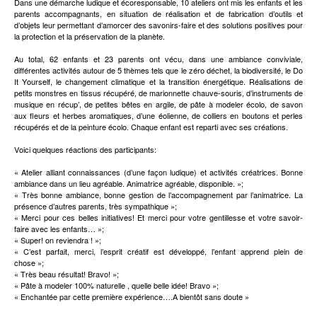
Dans une démarche ludique et écoresponsable, 10 ateliers ont mis les enfants et les
parents accompagnants, en situation de réalisation et de fabrication d’outils et
d’objets leur permettant d’amorcer des savonirs-faire et des solutions positives pour
la protection et la préservation de la planète.
Au total, 62 enfants et 23 parents ont vécu, dans une ambiance conviviale,
différentes activités autour de 5 thèmes tels que le zéro déchet, la biodiversité, le Do
It Yourself, le changement climatique et la transition énergétique. Réalisations de
petits monstres en tissus récupéré, de marionnette chauve-souris, d’instruments de
musique en récup’, de petites bêtes en argile, de pâte à modeler écolo, de savon
aux fleurs et herbes aromatiques, d’une éolienne, de colliers en boutons et perles
récupérés et de la peinture écolo. Chaque enfant est reparti avec ses créations.
Voici quelques réactions des participants:
« Atelier alliant connaissances (d’une façon ludique) et activités créatrices. Bonne
ambiance dans un lieu agréable. Animatrice agréable, disponible. »;
« Très bonne ambiance, bonne gestion de l’accompagnement par l’animatrice. La
présence d’autres parents, très sympathique »;
« Merci pour ces belles initiatives! Et merci pour votre gentillesse et votre savoir-
faire avec les enfants… »;
« Super! on reviendra ! »;
« C’est parfait, merci, l’esprit créatif est développé, l’enfant apprend plein de
chose »;
« Très beau résultat! Bravo! »;
« Pâte à modeler 100% naturelle , quelle belle idée! Bravo »;
« Enchantée par cette première expérience….A bientôt sans doute »