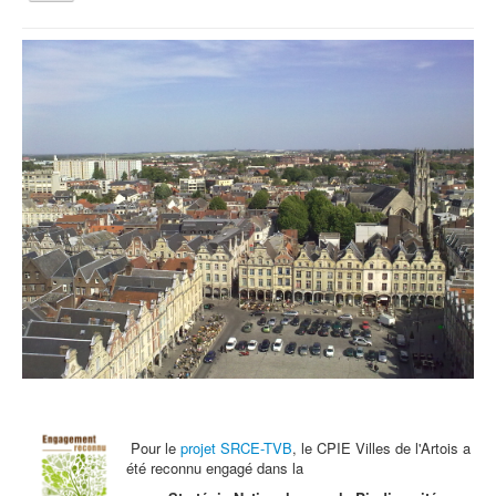
la
navigation
Vous êtes ici :
Accueil
Archives - Actu
Des ateliers maison, pour les vacances
Qui sommes nous ?
Activités tout public
Animations et éducation
Accompagnement du territoire et ingénierie
Espace Info Energie
Guide Nature Patrimoine Volontaire (GNPV)
Centre de Ressources du Territoire (CRT)
Contact
Bienvenue dans Mon Jardin au Naturel (BMJN)
Pour le
projet SRCE-TVB
, le CPIE Villes de l'Artois a
été reconnu engagé dans la