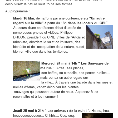
découvrirez la nature sous toute ses formes.
Au programme :
Mardi 16 Mai
, démarrons par une conférence sur
"Un autre
regard sur la ville"
à partir du
18h dans les locaux du CPIE
.
Au cours d'une conférence-débat illustrée de
nombreuses photos et vidéos, Philippe
DRUON, président du CPIE Villes de l'Artois et
urbaniste, abordera le sujet de l'histoire, des
bienfaits et de l'acceptation de la nature, aussi
bien en ville que dans les territoires.
Mercredi 24 mai à 14h " Les Sauvages de
ma rue "
. Arras, ses places,
son beffroi, sa citadelle, ses petites ruelles...
mais portez un autre regard sur
la ville... À travers une balade dans les rues et
ruelles d'Arras, venez découvrir les plantes
sauvages qui poussent autour de nous. Apprenez à les
reconnaitre et à les nommer !
Jeudi 25 mai à 21h " Les animaux de la nuit ! ".
Houou, hou,
hououououououou... Chhhh.... Cuq, cuq,