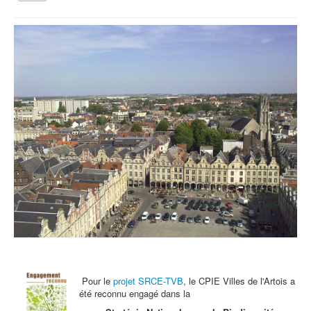
la
navigation
Vous êtes ici :
Accueil
Archives - Actu
Le CPIE vous accueille pour la Fête de la Nature
Qui sommes nous ?
Activités tout public
Animations et éducation
Accompagnement du territoire et ingénierie
Espace Info Energie
Guide Nature Patrimoine Volontaire (GNPV)
Centre de Ressources du Territoire (CRT)
Contact
Bienvenue dans Mon Jardin au Naturel (BMJN)
Pour le
projet SRCE-TVB
, le CPIE Villes de l'Artois a
été reconnu engagé dans la