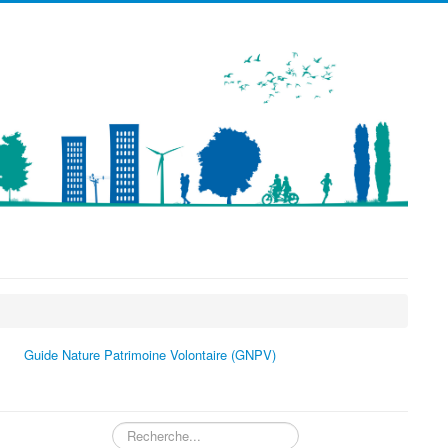
précédente
précédent
suivante
suivant
Guide Nature Patrimoine Volontaire (GNPV)
Rechercher