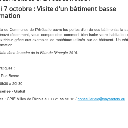
 7 octobre : Visite d'un bâtiment basse
mation
 de Communes de l'Atrébatie ouvre les portes d'un de ces bâtiments: la sal
énové récemment, vous comprendrez comment bien isoler votre habitation q
 l'extérieur grâce aux exemples de matériaux utilisés sur ce bâtiment. Un vér
mation !
isée dans le cadre de la Fête de l'Energie 2016.
ratiques
:
, Rue Basse
18h30 à 20h30
seillée - Gratuit
 : CPIE Villes de l’Artois au 03.21.55.92.16 /
conseiller.eie@paysartois.eu