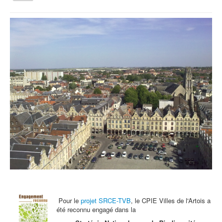
la
navigation
Vous êtes ici :
Accueil
Agenda
Mardi 25 octobre : Atelier de l'Automne
Qui sommes nous ?
Activités tout public
Animations et éducation
Accompagnement du territoire et ingénierie
Espace Info Energie
Guide Nature Patrimoine Volontaire (GNPV)
Centre de Ressources du Territoire (CRT)
Contact
Bienvenue dans Mon Jardin au Naturel (BMJN)
Pour le
projet SRCE-TVB
, le CPIE Villes de l'Artois a
été reconnu engagé dans la