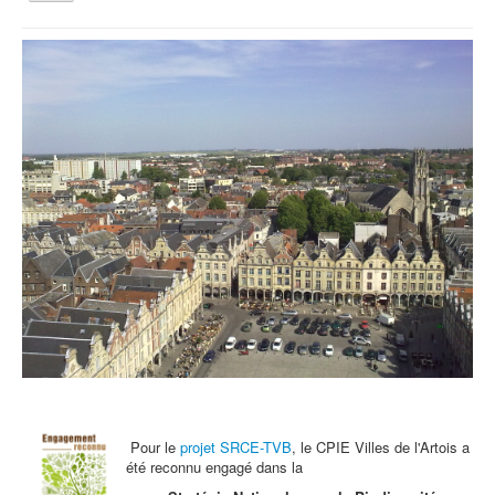
la
navigation
Vous êtes ici :
Accueil
Agenda
Samedi 23 juin : Découverte des oiseaux du canal
Qui sommes nous ?
Activités tout public
Animations et éducation
Accompagnement du territoire et ingénierie
Espace Info Energie
Guide Nature Patrimoine Volontaire (GNPV)
Centre de Ressources du Territoire (CRT)
Contact
Bienvenue dans Mon Jardin au Naturel (BMJN)
Pour le
projet SRCE-TVB
, le CPIE Villes de l'Artois a
été reconnu engagé dans la