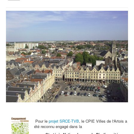
la
navigation
Vous êtes ici :
Accueil
Agenda
Samedi 22 juin : Journée du Patrimoine, la nature en ville
Qui sommes nous ?
Activités tout public
Animations et éducation
Accompagnement du territoire et ingénierie
Espace Info Energie
Guide Nature Patrimoine Volontaire (GNPV)
Centre de Ressources du Territoire (CRT)
Contact
Bienvenue dans Mon Jardin au Naturel (BMJN)
Pour le
projet SRCE-TVB
, le CPIE Villes de l'Artois a
été reconnu engagé dans la