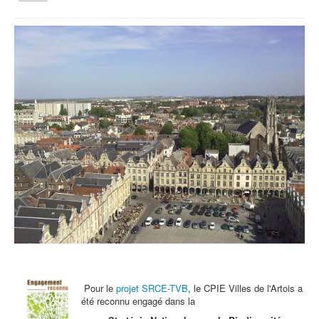
la
navigation
Vous êtes ici :
Accueil
Agenda
Jeudi 9 mai : Atelier Jardinez Nature
Qui sommes nous ?
Activités tout public
Animations et éducation
Accompagnement du territoire et ingénierie
Espace Info Energie
Guide Nature Patrimoine Volontaire (GNPV)
Centre de Ressources du Territoire (CRT)
Contact
Bienvenue dans Mon Jardin au Naturel (BMJN)
Pour le
projet SRCE-TVB
, le CPIE Villes de l'Artois a
été reconnu engagé dans la