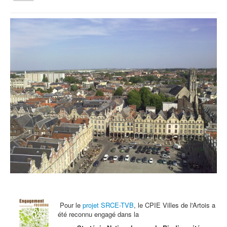
la
navigation
Vous êtes ici :
Accueil
La Terre vue du Coeur - Ciné débat au Mégarama à Arras
Qui sommes nous ?
Activités tout public
Animations et éducation
Accompagnement du territoire et ingénierie
Espace Info Energie
Guide Nature Patrimoine Volontaire (GNPV)
Centre de Ressources du Territoire (CRT)
Contact
Bienvenue dans Mon Jardin au Naturel (BMJN)
Pour le
projet SRCE-TVB
, le CPIE Villes de l'Artois a
été reconnu engagé dans la