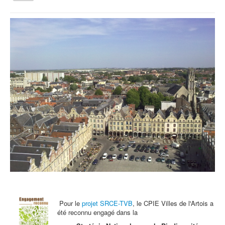
la
navigation
Vous êtes ici :
Accueil
Faune "Square" - Balade nocturne
Qui sommes nous ?
Activités tout public
Animations et éducation
Accompagnement du territoire et ingénierie
Espace Info Energie
Guide Nature Patrimoine Volontaire (GNPV)
Centre de Ressources du Territoire (CRT)
Contact
Bienvenue dans Mon Jardin au Naturel (BMJN)
Pour le
projet SRCE-TVB
, le CPIE Villes de l'Artois a
été reconnu engagé dans la