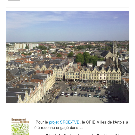
la
navigation
Vous êtes ici :
Accueil
Nature-écriture en jardin urbain
Qui sommes nous ?
Activités tout public
Animations et éducation
Accompagnement du territoire et ingénierie
Espace Info Energie
Guide Nature Patrimoine Volontaire (GNPV)
Centre de Ressources du Territoire (CRT)
Contact
Bienvenue dans Mon Jardin au Naturel (BMJN)
Pour le
projet SRCE-TVB
, le CPIE Villes de l'Artois a
été reconnu engagé dans la