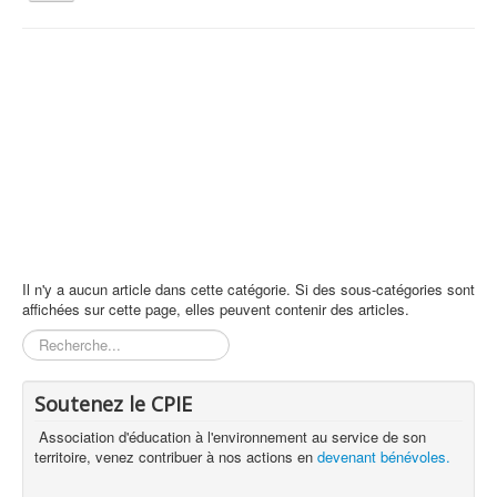
la
navigation
Vous êtes ici :
Accueil
Animations et éducation
Archives - Éducation
Qui sommes nous ?
Activités tout public
Animations et éducation
Accompagnement du territoire et ingénierie
Espace Info Energie
Il n'y a aucun article dans cette catégorie. Si des sous-catégories sont
affichées sur cette page, elles peuvent contenir des articles.
Guide Nature Patrimoine Volontaire (GNPV)
Rechercher
Centre de Ressources du Territoire (CRT)
Contact
Soutenez le CPIE
Bienvenue dans Mon Jardin au Naturel (BMJN)
Association d'éducation à l'environnement au service de son
territoire, venez contribuer à nos actions en
devenant bénévoles.