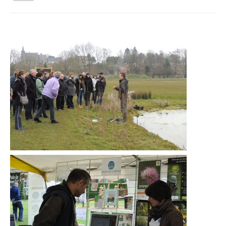
la
navigation
Vous êtes ici :
Accueil
Activités tout public
Les Ateliers du CPIE
Voiture ballon, voiture à air
Qui sommes nous ?
Activités tout public
Animations et éducation
Accompagnement du territoire et ingénierie
Espace Info Energie
Guide Nature Patrimoine Volontaire (GNPV)
Centre de Ressources du Territoire (CRT)
Contact
Bienvenue dans Mon Jardin au Naturel (BMJN)