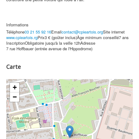
Informations
Téléphone
03 21 55 92 16
Email
contact@cpieartois.org
Site internet
www.cpieartois.rg
Prix
3 € (goûter inclus)
Âge minimum conseillé
7 ans
Inscription
Obligatoire jusqu'à la veille 12h
Adresse
7 rue Hoffbauer (entrée avenue de l'Hippodrome)
Carte
+
−