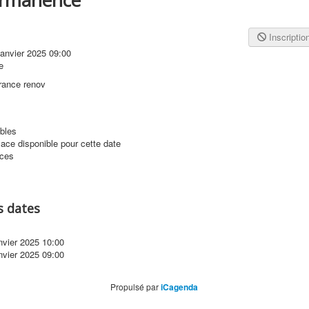
Inscriptio
janvier 2025
09:00
e
rance renov
bles
ace disponible pour cette date
aces
s dates
anvier 2025
10:00
anvier 2025
09:00
Propulsé par
iCagenda