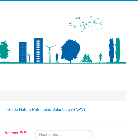
précédente
précédent
suivante
suivant
Guide Nature Patrimoine Volontaire (GNPV)
Actions EIE
Rechercher