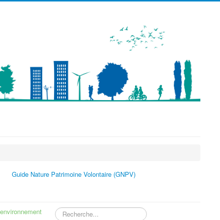
précédente
précédent
suivante
suivant
Guide Nature Patrimoine Volontaire (GNPV)
environnement
Rechercher