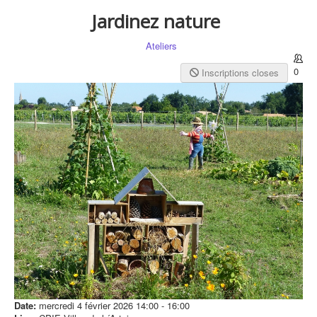
Jardinez nature
Ateliers
0
Inscriptions closes
Date:
mercredi 4 février 2026
14:00
-
16:00