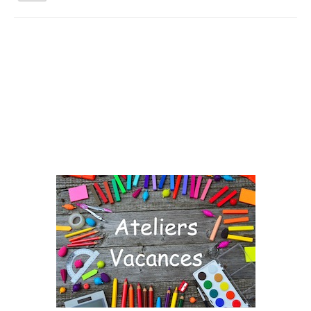
la
navigation
Vous êtes ici :
Accueil
Agenda
Jardinez Nature
Qui sommes nous ?
Activités tout public
Animations et éducation
Accompagnement du territoire et ingénierie
Espace Info Energie
Guide Nature Patrimoine Volontaire (GNPV)
Centre de Ressources du Territoire (CRT)
Contact
Bienvenue dans Mon Jardin au Naturel (BMJN)