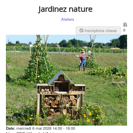
Jardinez nature
Ateliers
0
Inscriptions closes
Date:
mercredi 6 mai 2026
14:00
-
16:00