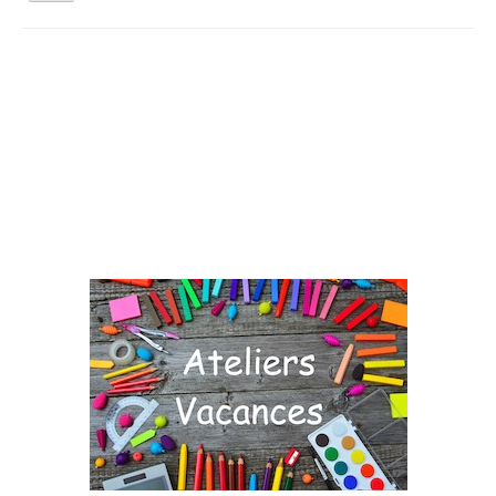
la
navigation
Vous êtes ici :
Accueil
Agenda
Jardinez Nature
Qui sommes nous ?
Activités tout public
Animations et éducation
Accompagnement du territoire et ingénierie
Espace Info Energie
Guide Nature Patrimoine Volontaire (GNPV)
Centre de Ressources du Territoire (CRT)
Contact
Bienvenue dans Mon Jardin au Naturel (BMJN)