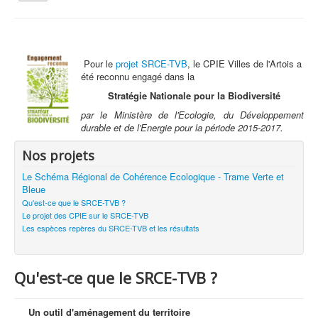
la
navigation
Vous êtes ici :
Accueil
Le Schéma Régional de Cohérence Ecologique - Trame Verte et
Bleue
Pour le
projet SRCE-TVB
, le CPIE Villes de l'Artois a
Qu'est-ce que le SRCE-TVB ?
été reconnu engagé dans la
Stratégie Nationale pour la Biodiversité
Qui sommes nous ?
par le Ministère de l'Ecologie, du Développement
Activités tout public
durable et de l'Energie pour la période 2015-2017.
Animations et éducation
Nos projets
Accompagnement du territoire et ingénierie
Le Schéma Régional de Cohérence Ecologique - Trame Verte et
Bleue
Espace Info Energie
Qu'est-ce que le SRCE-TVB ?
Le projet des CPIE sur le SRCE-TVB
Guide Nature Patrimoine Volontaire (GNPV)
Les espèces repères du SRCE-TVB et les résultats
Centre de Ressources du Territoire (CRT)
Contact
Qu'est-ce que le SRCE-TVB ?
Bienvenue dans Mon Jardin au Naturel (BMJN)
Un outil d'aménagement du territoire