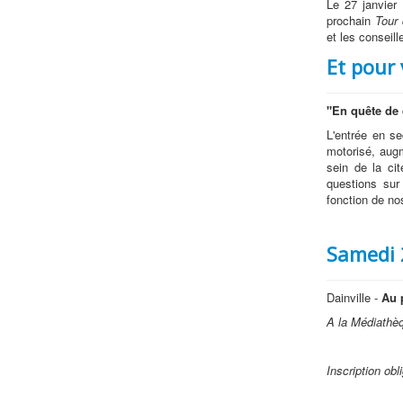
Le 27 janvier
prochain
Tour 
et les conseill
Et pour 
"En quête de
L'entrée en se
motorisé, aug
sein de la ci
questions sur
fonction de no
Samedi 2
Dainville -
Au 
A la Médiathè
Inscription obl