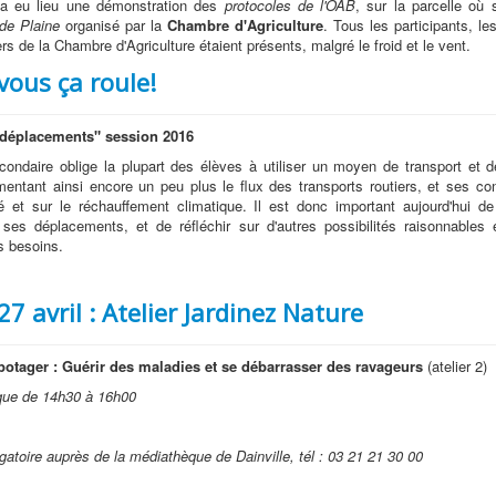
 a eu lieu une démonstration des
protocoles de l'OAB
, sur la parcelle où 
de Plaine
organisé par la
Chambre d'Agriculture
. Tous les participants, le
ers de la Chambre d'Agriculture étaient présents, malgré le froid et le vent.
vous ça roule!
 déplacements" session 2016
condaire oblige la plupart des élèves à utiliser un moyen de transport et
mentant ainsi encore un peu plus le flux des transports routiers, et ses c
té et sur le réchauffement climatique. Il est donc important aujourd'hui d
 ses déplacements, et de réfléchir sur d'autres possibilités raisonnables 
s besoins.
7 avril : Atelier Jardinez Nature
potager : Guérir des maladies et se débarrasser des ravageurs
(atelier 2)
que de 14h30 à 16h00
igatoire auprès de la médiathèque de Dainville, tél :
03 21 21 30 00