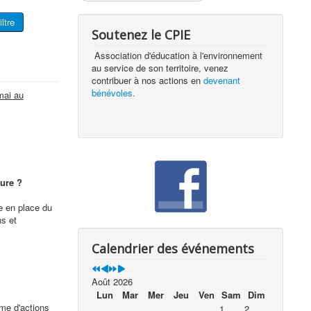
iltre
Soutenez le CPIE
Association d'éducation à l'environnement
au service de son territoire, venez
contribuer à nos actions en
devenant
bénévoles.
mai au
ture ?
e en place du
ns et
Calendrier des événements
Août 2026
Lun
Mar
Mer
Jeu
Ven
Sam
Dim
me d'actions
1
2