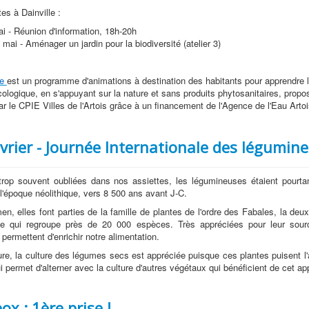
es à Dainville :
i - Réunion d'information, 18h-20h
mai - Aménager un jardin pour la biodiversité (atelier 3)
re
est un programme d'animations à destination des habitants pour apprendre l
cologique, en s'appuyant sur la nature et sans produits phytosanitaires, propo
ar le CPIE Villes de l'Artois grâce à un financement de l'Agence de l'Eau Artoi
vrier - Journée Internationale des légumin
rop souvent oubliées dans nos assiettes, les légumineuses étaient pourtan
 l'époque néolithique, vers 8 500 ans avant J-C.
en, elles font parties de la famille de plantes de l'ordre des Fabales, la deu
te qui regroupe près de 20 000 espèces. Très appréciées pour leur sour
 permettent d'enrichir notre alimentation.
ture, la culture des légumes secs est appréciée puisque ces plantes puisent l'a
ui permet d'alterner avec la culture d'autres végétaux qui bénéficient de cet ap
ox : 1ère prise !