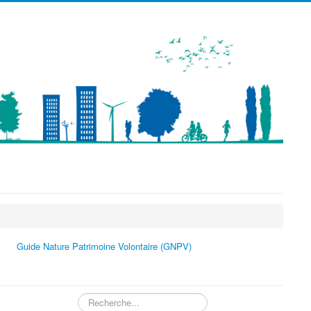
précédente
précédent
suivante
suivant
Guide Nature Patrimoine Volontaire (GNPV)
Rechercher