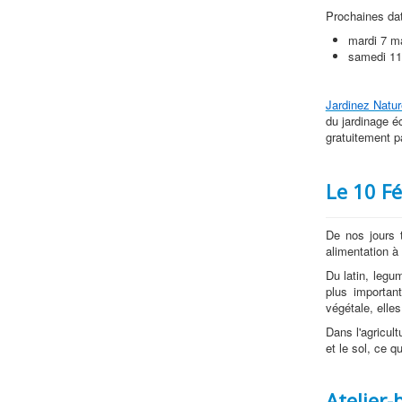
Prochaines dat
mardi 7 ma
samedi 11 
Jardinez Natu
du jardinage é
gratuitement p
Le 10 Fé
De nos jours t
alimentation à
Du latin, legum
plus importan
végétale, elles
Dans l'agricul
et le sol, ce q
Atelier-b