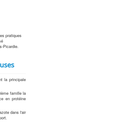
es pratiques
sé
s-Picardie.
euses
t la principale
xième famille la
ce en protéine
zote dans l'air
port.