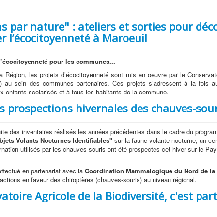
s par nature" : ateliers et sorties pour déco
r l’écocitoyenneté à Maroeuil
d’écocitoyenneté pour les communes...
a Région, les projets d’écocitoyenneté sont mis en oeuvre par le Conserva
) au sein des communes partenaires. Ces projets s’adressent à la fois aux
 aux enfants scolarisés et à tous les habitants de la commune.
s prospections hivernales des chauves-sour
ite des inventaires réalisés les années précédentes dans le cadre du progr
Objets Volants Nocturnes Identifiables"
sur la faune volante nocturne, un ce
rnation utilisés par les chauves-souris ont été prospectés cet hiver sur le Pay
effectué en partenariat avec la
Coordination Mammalogique du Nord de la
actions en faveur des chiroptères (chauves-souris) au niveau régional.
atoire Agricole de la Biodiversité, c'est parti