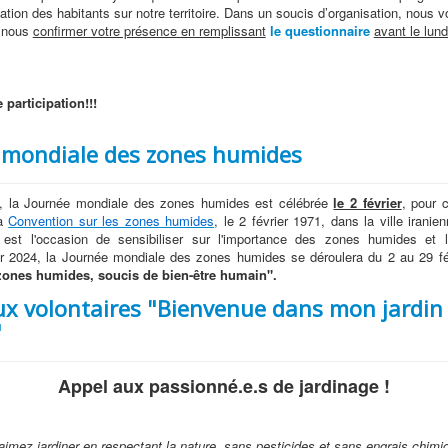
ation des habitants sur notre territoire. Dans un soucis d’organisation, nous 
 nous
confirmer votre présence en remplissant
le questionnaire
avant le lund
 participation!!!
 mondiale des zones humides
 la Journée mondiale des zones humides est célébrée
le 2 février
, pour 
la
Convention sur les zones humides
, le 2 février 1971, dans la ville irani
 est l'occasion de sensibiliser sur l'importance des zones humides et l'
ur 2024, la Journée mondiale des zones humides se déroulera du 2 au 29 fév
zones humides, soucis de bien-être humain".
ux volontaires "Bienvenue dans mon jardin
"
Appel aux passionné.e.s de jardinage !
aimez jardiner en respectant la nature, sans pesticides et sans engrais chimi