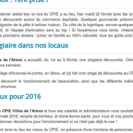
premier atelier box en live du CPIE a eu lieu, hier mardi 22 février avec les 
de découverte autour du commerce équitable. Quelques gourmands présents
éguster de la pâte à tartiner maison. Du côté de la logistique, encore quelque
eudi, et l'équipe d'animation sera au top ! Si l'expérience vous tente, n'hés
es prochains ateliers : junior, en famille ou 100% naturelle, tous les goûts son
giaire dans nos locaux
s de l'Artois
a accueilli, du 1er au 5 février, une stagiaire découverte,
Clé
 sa semaine.
llège d'Avesnes-le-comte, en 3ème, et j'ai fait mon stage de découverte au C
à découvrir le fonctionnement de l'association, ainsi que les différents méti
a structure.
ux pour 2016
le
CPIE Villes de l'Artois
et tous ses salariés et administrateurs vous souhai
nnée 2016, remplie de bonheur, et d'une bonne santé
, pour vous et vos proch
 bonnes résolutions pour l'environnement si ce n'est pas déjà le cas !
ont ainsi eu lieu les voeux du CPIE, en présence d'une trentaine de personnes