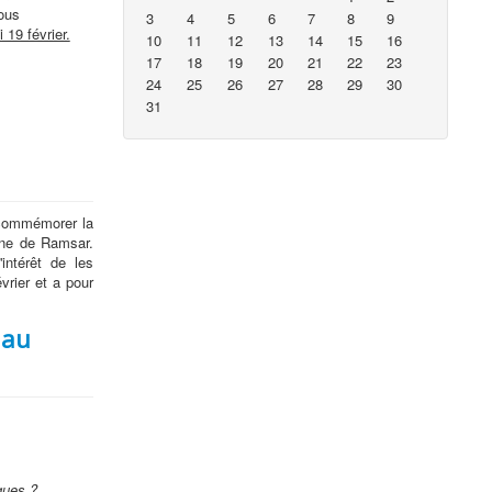
vous
3
4
5
6
7
8
9
i 19 février.
10
11
12
13
14
15
16
17
18
19
20
21
22
23
24
25
26
27
28
29
30
31
commémorer la
enne de Ramsar.
intérêt de les
rier et a pour
 au
ques ?