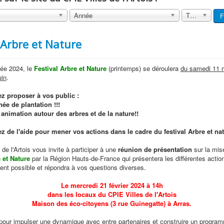
Année
Tout
F
 Arbre et Nature
née 2024, le
Festival Arbre et Nature
(printemps) se déroulera
du samedi 11 
uin
.
z proposer à vos public :
ée de plantation !!!
animation autour des arbres et de la nature!!
z de l'aide pour mener vos actions dans le cadre du festival Arbre et na
de l'Artois vous invite à participer à une
réunion de présentation
sur la mis
 et Nature
par la Région Hauts-de-France qui présentera les différentes actio
t possible et répondra à vos questions diverses.
Le mercredi 21 février 2024 à 14h
dans les locaux du CPIE Villes de l'Artois
Maison des éco-citoyens (3 rue Guinegatte) à Arras.
our impulser une dynamique avec entre partenaires et construire un program