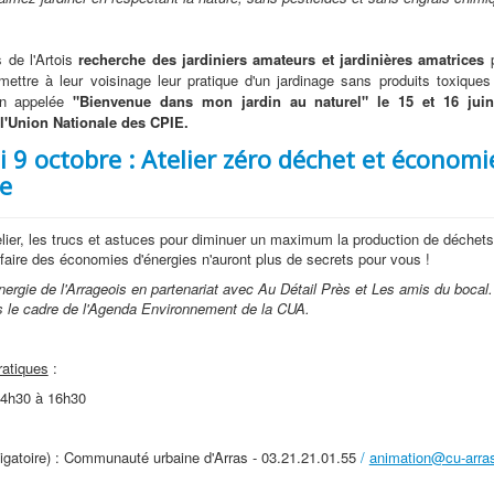
 de l'Artois
recherche des jardiniers amateurs et jardinières amatrices
smettre à leur voisinage leur pratique d'un jardinage sans produits toxique
on appelée
"Bienvenue dans mon jardin au naturel" le 15 et 16 juin
l'Union Nationale des CPIE.
 9 octobre : Atelier zéro déchet et économi
ie
elier, les trucs et astuces pour diminuer un maximum la production de déchets
 faire des économies d'énergies n'auront plus de secrets pour vous !
ergie de l'Arrageois en partenariat avec Au Détail Près et Les amis du bocal
s le cadre de l'Agenda Environnement de la CUA.
ratiques
:
14h30 à 16h30
bligatoire) : Communauté urbaine d'Arras - 03.21.21.01.55
/
animation@cu-arras