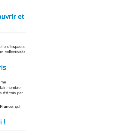
uvrir et
toire d’Espaces
 collectivités
is
amme
rtain nombre
s d'Artois par
 France
, qui
 !