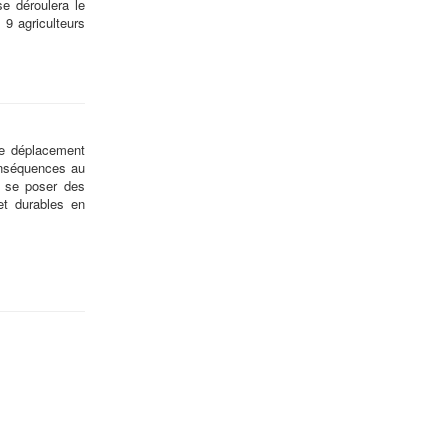
se déroulera le
s 9 agriculteurs
 de déplacement
onséquences au
e se poser des
et durables en