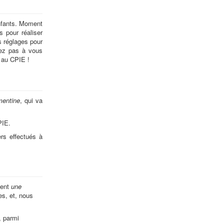
enfants. Moment
 pour réaliser
s réglages pour
itez pas à vous
t au CPIE !
mentine
, qui va
PIE.
ers effectués à
tent
une
es, et, nous
, parmi