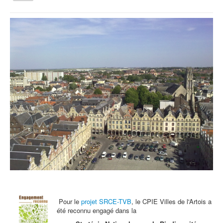
la
navigation
Vous êtes ici :
Accueil
Qui sommes nous ?
Activités tout public
Animations et éducation
Accompagnement du territoire et ingénierie
Espace Info Energie
Guide Nature Patrimoine Volontaire (GNPV)
Centre de Ressources du Territoire (CRT)
Contact
Bienvenue dans Mon Jardin au Naturel (BMJN)
Pour le
projet SRCE-TVB
, le CPIE Villes de l'Artois a
été reconnu engagé dans la